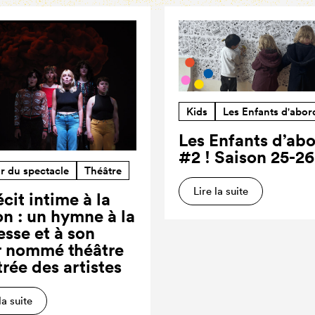
Kids
Les Enfants d'abor
Les Enfants d’ab
#2 ! Saison 25-26
r du spectacle
Théâtre
Lire la suite
cit intime à la
on : un hymne à la
esse et à son
r nommé théâtre
trée des artistes
la suite