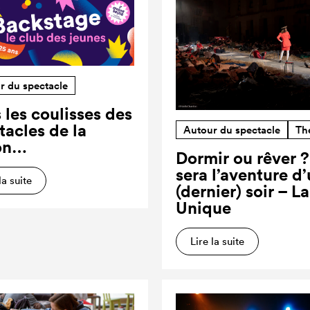
r du spectacle
 les coulisses des
tacles de la
Autour du spectacle
Th
on…
Dormir ou rêver 
sera l’aventure d
la suite
(dernier) soir – L
Unique
Lire la suite