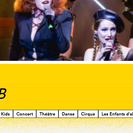
B
Kids
Concert
Théâtre
Danse
Cirque
Les Enfants d'a