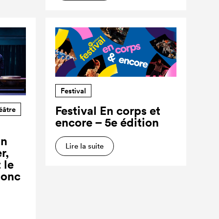
Festival
Festival En corps et
éâtre
encore – 5e édition
un
Lire la suite
r,
 le
donc