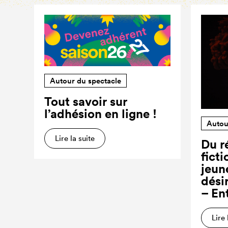
Autour du spectacle
Tout savoir sur
l’adhésion en ligne !
Autou
Lire la suite
Du ré
ficti
jeun
dési
– En
Lire 