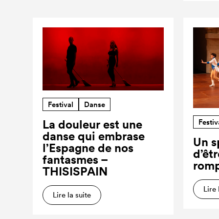
Festival
Danse
Festiv
La douleur est une
danse qui embrase
Un s
l’Espagne de nos
d’êt
fantasmes –
romp
THISISPAIN
Lire 
Lire la suite