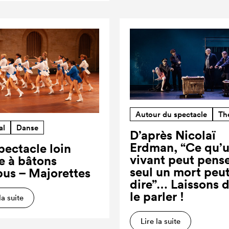
Autour du spectacle
Th
al
Danse
D’après Nicolaï
Erdman, “Ce qu’
pectacle loin
vivant peut pense
re à bâtons
seul un mort peut
us – Majorettes
dire”… Laissons 
le parler !
la suite
Lire la suite