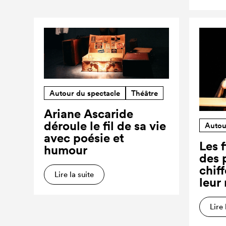
Autour du spectacle
Théâtre
Ariane Ascaride
déroule le fil de sa vie
Autou
avec poésie et
Les f
humour
des 
chiff
Lire la suite
leur
Lire 