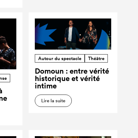
Autour du spectacle
Théâtre
Domoun : entre vérité
historique et vérité
nse
intime
à
ne
Lire la suite