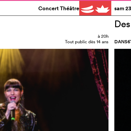
Concert Théâtre
sam
23
Des 
à
20h
DANS6
Tout public dès 14 ans