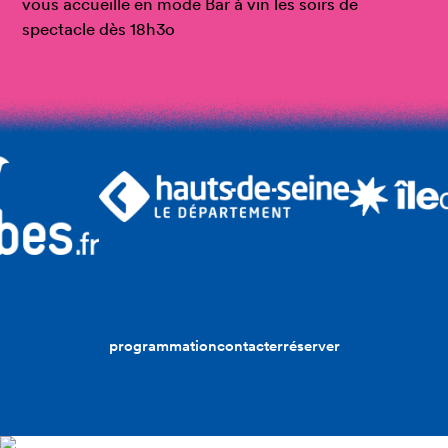
vous accueille en mode Bar à vin les soirs de
spectacle dès 18h3o
programmation
contacter
réserver