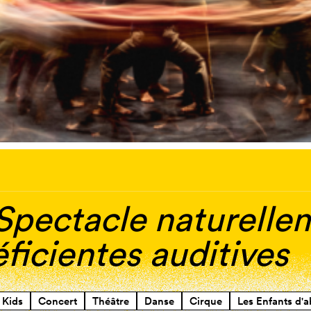
 Spectacle naturelle
ficientes auditives
Kids
Concert
Théâtre
Danse
Cirque
Les Enfants d'a