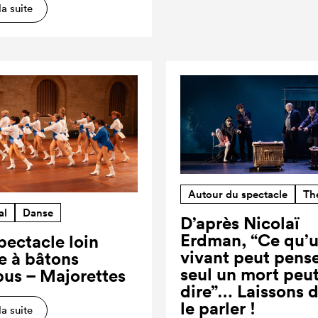
la suite
Autour du spectacle
Th
al
Danse
D’après Nicolaï
Erdman, “Ce qu’
pectacle loin
vivant peut pense
re à bâtons
seul un mort peut
us – Majorettes
dire”… Laissons 
le parler !
la suite