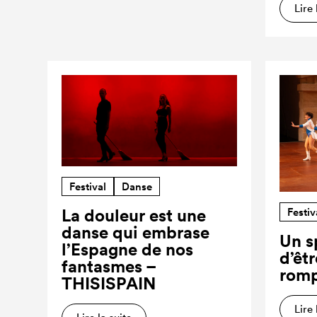
Lire 
Festival
Danse
Festiv
La douleur est une
danse qui embrase
Un s
l’Espagne de nos
d’êt
fantasmes –
romp
THISISPAIN
Lire 