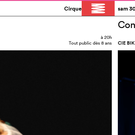
Cirque
sam
30
Con
à
20h
CIE BI
Tout public dès 8 ans