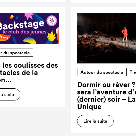
r du spectacle
 les coulisses des
tacles de la
Autour du spectacle
Th
on…
Dormir ou rêver 
sera l’aventure d
la suite
(dernier) soir – L
Unique
Lire la suite