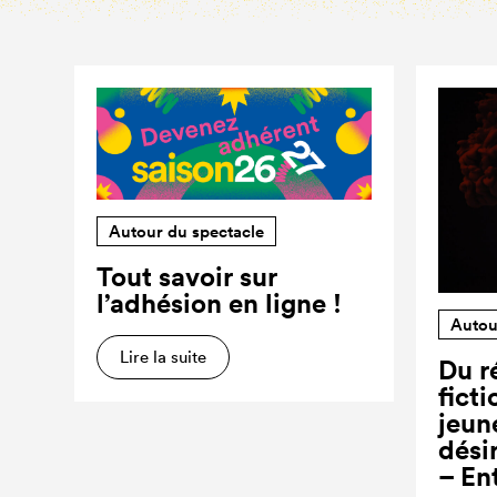
Autour du spectacle
Tout savoir sur
l’adhésion en ligne !
Autou
Lire la suite
Du ré
ficti
jeun
dési
– En