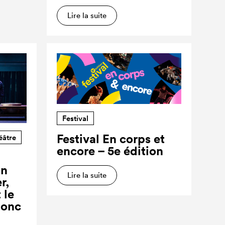
Lire la suite
Festival
Festival En corps et
éâtre
encore – 5e édition
un
Lire la suite
r,
 le
donc