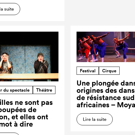
la suite
Festival
Cirque
Une plongée dans
origines des dan
r du spectacle
Théâtre
de résistance sud
illes ne sont pas
africaines – Moy
poupées de
on, et elles ont
Lire la suite
 mot à dire