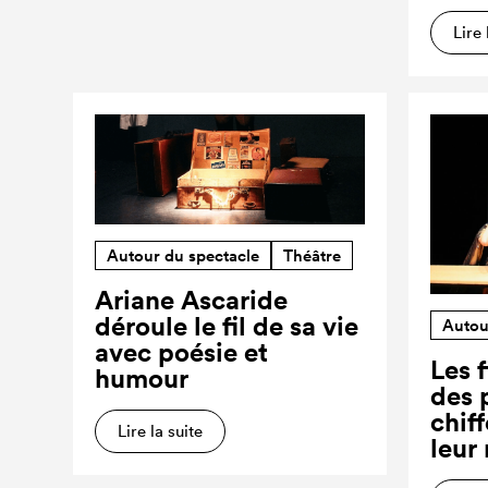
Lire 
Autour du spectacle
Théâtre
Ariane Ascaride
déroule le fil de sa vie
Autou
avec poésie et
Les f
humour
des 
chiff
Lire la suite
leur