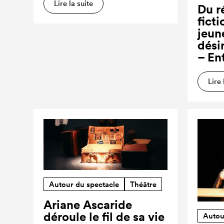
Lire la suite
Du ré
ficti
jeun
dési
– En
Lire 
Autour du spectacle
Théâtre
Ariane Ascaride
déroule le fil de sa vie
Autou