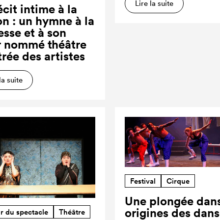
Lire la suite
cit intime à la
on : un hymne à la
esse et à son
r nommé théâtre
trée des artistes
la suite
Festival
Cirque
Une plongée dans
origines des dan
r du spectacle
Théâtre