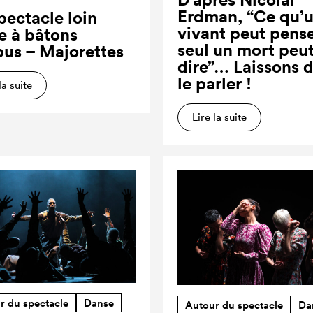
Erdman, “Ce qu’
pectacle loin
vivant peut pense
re à bâtons
seul un mort peut
us – Majorettes
dire”… Laissons 
le parler !
la suite
Lire la suite
r du spectacle
Danse
Autour du spectacle
Da