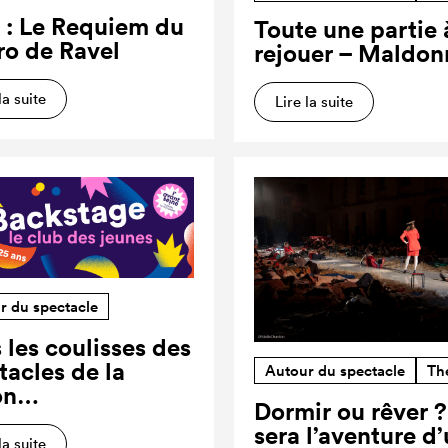
 : Le Requiem du
Toute une partie 
ro de Ravel
rejouer – Maldon
la suite
Lire la suite
r du spectacle
 les coulisses des
tacles de la
Autour du spectacle
Th
on…
Dormir ou rêver 
sera l’aventure d
la suite