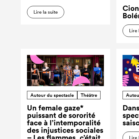
Cion
Lire la suite
Bolé
Lire 
Autour du spectacle
Théâtre
Autou
Un female gaze*
Dans
puissant de sororité
spec
face à l’intemporalité
sais
des injustices sociales
– Les flammes, c’était
Lire 