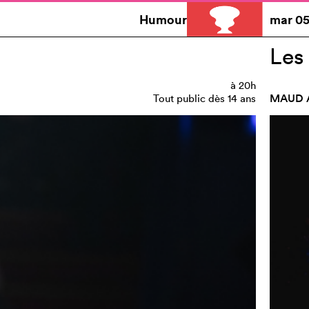
Humour
mar
05
Les
à
20h
MAUD 
Tout public dès 14 ans