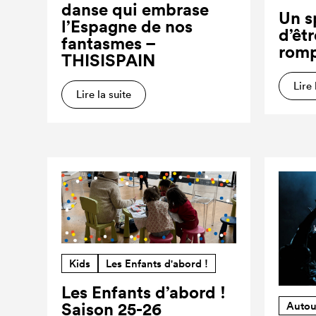
danse qui embrase
Un s
l’Espagne de nos
d’êt
fantasmes –
romp
THISISPAIN
Lire 
Lire la suite
Kids
Les Enfants d'abord !
Les Enfants d’abord !
Saison 25-26
Autou