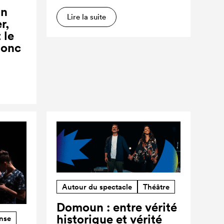
un
Lire la suite
r,
 le
donc
Autour du spectacle
Théâtre
Domoun : entre vérité
historique et vérité
nse