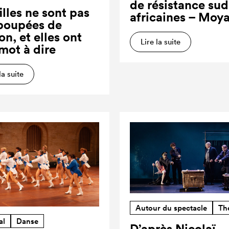
de résistance sud
illes ne sont pas
africaines – Moy
poupées de
on, et elles ont
Lire la suite
 mot à dire
la suite
Autour du spectacle
Th
al
Danse
D’après Nicolaï