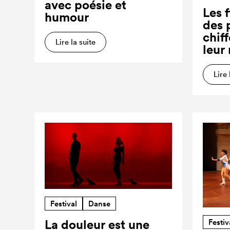
avec poésie et
Les f
humour
des 
chiff
Lire la suite
leur
Lire 
Festival
Danse
Festiv
La douleur est une