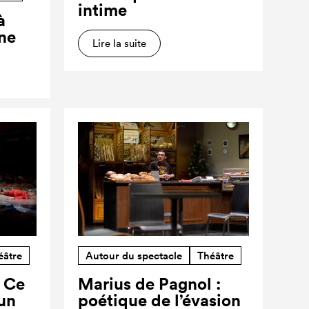
intime
à
ne
Lire la suite
éâtre
Autour du spectacle
Théâtre
? Ce
Marius de Pagnol :
’un
poétique de l’évasion