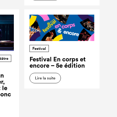
Festival
Festival En corps et
éâtre
encore – 5e édition
un
Lire la suite
r,
 le
donc