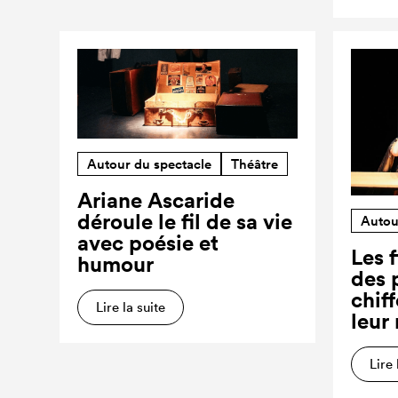
Autour du spectacle
Théâtre
Ariane Ascaride
déroule le fil de sa vie
Autou
avec poésie et
Les f
humour
des 
chiff
Lire la suite
leur
Lire 