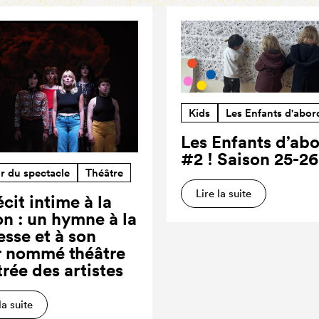
Kids
Les Enfants d'abor
Les Enfants d’ab
#2 ! Saison 25-26
r du spectacle
Théâtre
Lire la suite
cit intime à la
on : un hymne à la
esse et à son
r nommé théâtre
trée des artistes
la suite