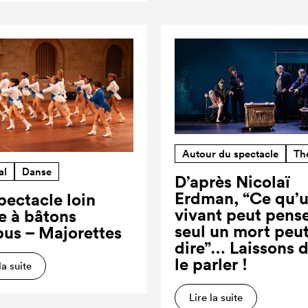
Autour du spectacle
Th
al
Danse
D’après Nicolaï
Erdman, “Ce qu’
pectacle loin
vivant peut pense
re à bâtons
seul un mort peut
us – Majorettes
dire”… Laissons 
le parler !
la suite
Lire la suite