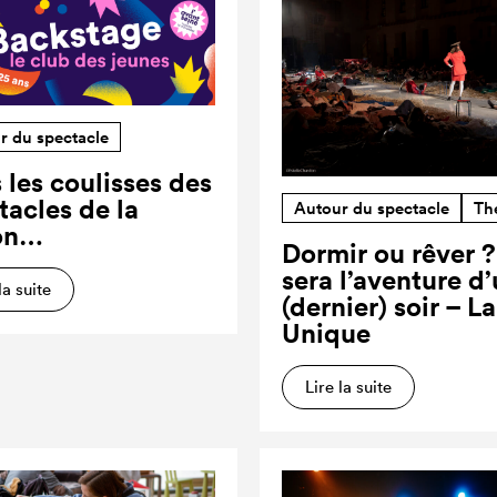
r du spectacle
 les coulisses des
tacles de la
Autour du spectacle
Th
on…
Dormir ou rêver 
sera l’aventure d
la suite
(dernier) soir – L
Unique
Lire la suite