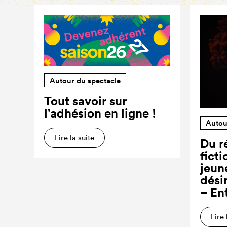
Autour du spectacle
Tout savoir sur
l’adhésion en ligne !
Autou
Lire la suite
Du ré
ficti
jeun
dési
– En
Lire 