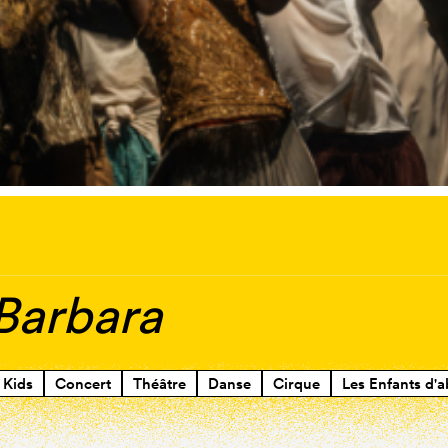
 Barbara
Kids
Concert
Théâtre
Danse
Cirque
Les Enfants d'a