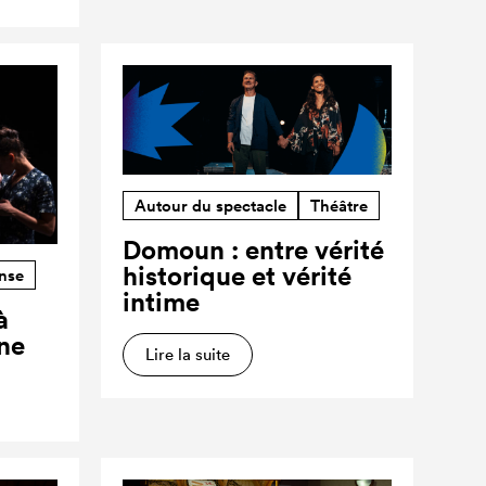
Autour du spectacle
Théâtre
Domoun : entre vérité
historique et vérité
nse
intime
à
ne
Lire la suite