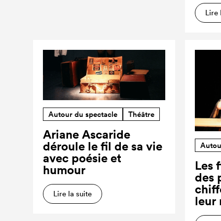
Lire 
Autour du spectacle
Théâtre
Ariane Ascaride
déroule le fil de sa vie
Autou
avec poésie et
Les f
humour
des 
chiff
Lire la suite
leur