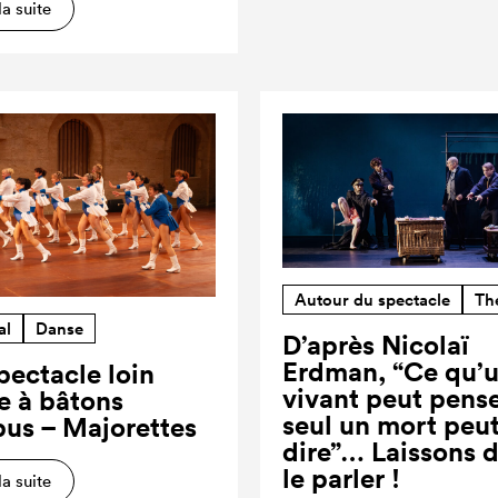
la suite
Autour du spectacle
Th
al
Danse
D’après Nicolaï
Erdman, “Ce qu’
pectacle loin
vivant peut pense
re à bâtons
seul un mort peut
us – Majorettes
dire”… Laissons 
le parler !
la suite