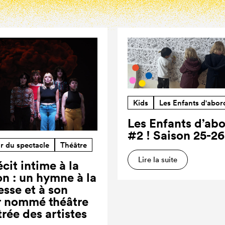
Kids
Les Enfants d'abor
Les Enfants d’ab
#2 ! Saison 25-26
r du spectacle
Théâtre
Lire la suite
cit intime à la
on : un hymne à la
esse et à son
r nommé théâtre
trée des artistes