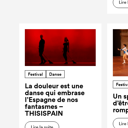
Lire 
Festival
Danse
Festiv
La douleur est une
danse qui embrase
Un s
l’Espagne de nos
d’êt
fantasmes –
romp
THISISPAIN
Lire 
Lire la suite