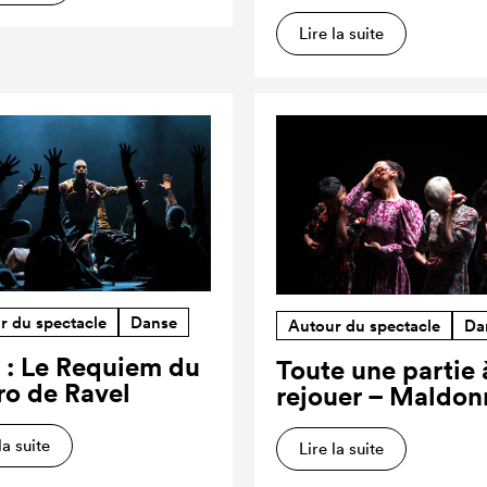
Lire la suite
r du spectacle
Danse
Autour du spectacle
Da
 : Le Requiem du
Toute une partie 
ro de Ravel
rejouer – Maldon
la suite
Lire la suite