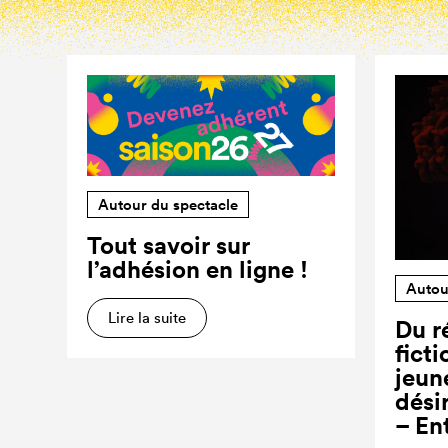
Autour du spectacle
Tout savoir sur
l’adhésion en ligne !
Autou
Lire la suite
Du ré
ficti
jeun
dési
– En