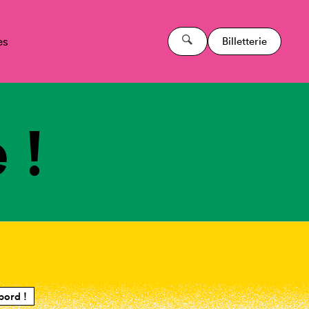
es
Billetterie
 !
bord !