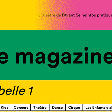
spectacles
Vous êtes
Le théâtre de l’Avant Seine
Infos pratiqu
e magazine
belle 1
Kids
Concert
Théâtre
Danse
Cirque
Les Enfants d'a