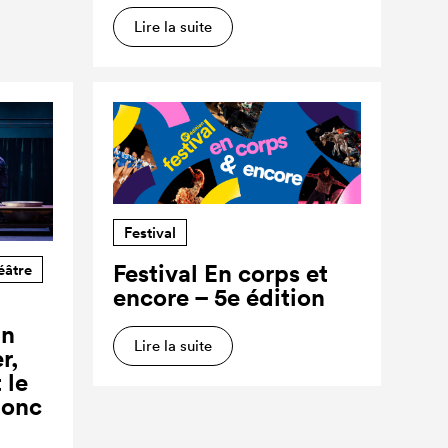
Lire la suite
Festival
Festival En corps et
éâtre
encore – 5e édition
un
Lire la suite
r,
 le
donc