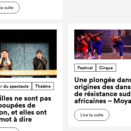
la suite
Festival
Cirque
Une plongée dans
origines des dan
r du spectacle
Théâtre
de résistance sud
illes ne sont pas
africaines – Moy
poupées de
on, et elles ont
Lire la suite
 mot à dire