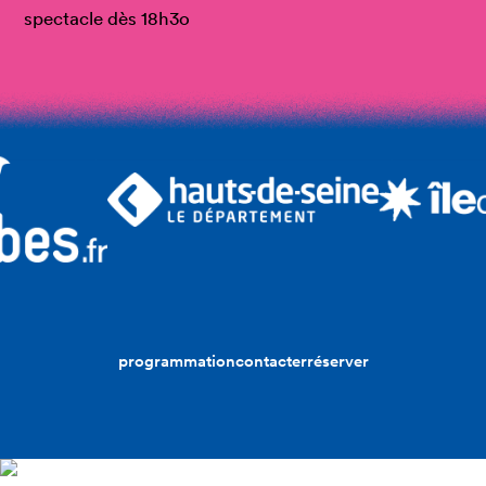
spectacle dès 18h3o
programmation
contacter
réserver