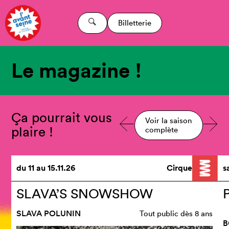
Billetterie
Le magazine !
Ça pourrait vous
Voir la saison
plaire !
complète
du
11
au
15.11.26
Cirque
s
SLAVA’S SNOWSHOW
SLAVA POLUNIN
Tout public dès 8 ans
B