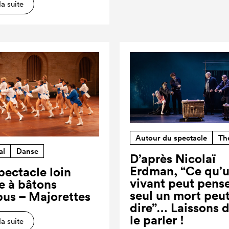
la suite
Autour du spectacle
Th
al
Danse
D’après Nicolaï
Erdman, “Ce qu’
pectacle loin
vivant peut pense
re à bâtons
seul un mort peut
us – Majorettes
dire”… Laissons 
le parler !
la suite