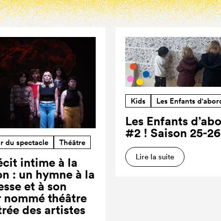
Kids
Les Enfants d'abor
Les Enfants d’ab
#2 ! Saison 25-26
r du spectacle
Théâtre
Lire la suite
cit intime à la
on : un hymne à la
esse et à son
r nommé théâtre
trée des artistes