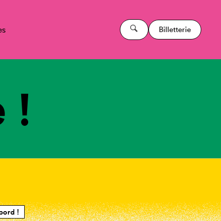
es
Billetterie
 !
bord !