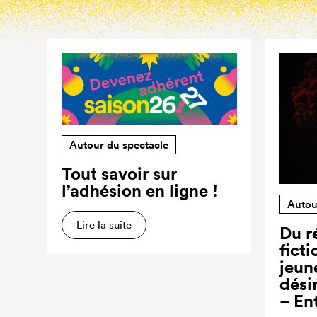
Autour du spectacle
Tout savoir sur
l’adhésion en ligne !
Autou
Lire la suite
Du ré
ficti
jeun
dési
– En