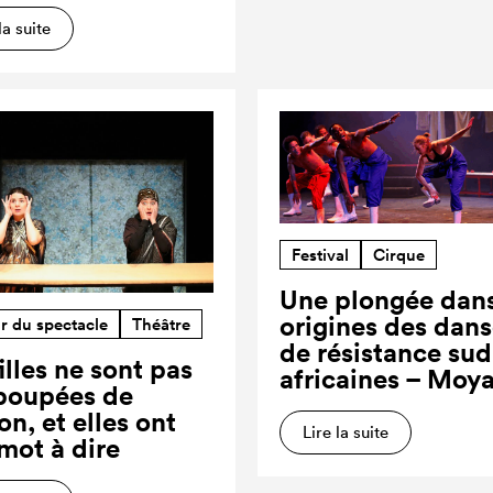
la suite
Festival
Cirque
Une plongée dans
origines des dan
r du spectacle
Théâtre
de résistance sud
illes ne sont pas
africaines – Moy
poupées de
on, et elles ont
Lire la suite
 mot à dire