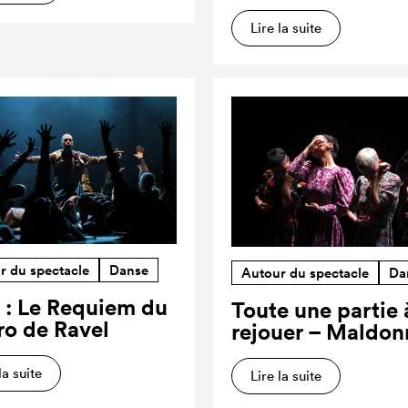
Lire la suite
r du spectacle
Danse
Autour du spectacle
Da
 : Le Requiem du
Toute une partie 
ro de Ravel
rejouer – Maldon
la suite
Lire la suite