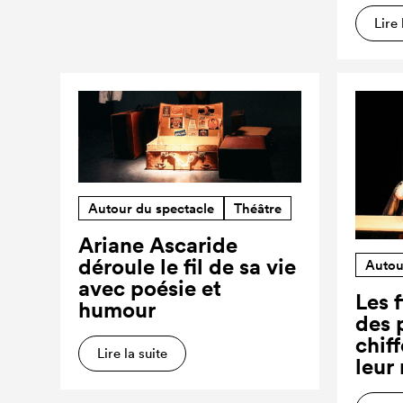
Lire 
Autour du spectacle
Théâtre
Ariane Ascaride
déroule le fil de sa vie
Autou
avec poésie et
Les f
humour
des 
chiff
Lire la suite
leur