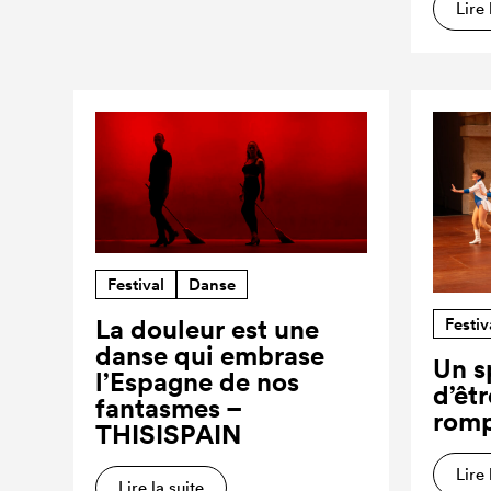
Lire 
Festival
Danse
Festiv
La douleur est une
danse qui embrase
Un s
l’Espagne de nos
d’êt
fantasmes –
romp
THISISPAIN
Lire 
Lire la suite