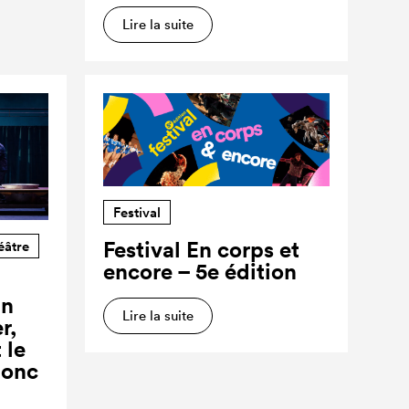
Lire la suite
Festival
Festival En corps et
éâtre
encore – 5e édition
un
Lire la suite
r,
 le
donc