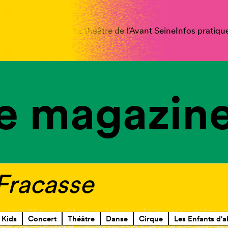
spectacles
Vous êtes
Le théâtre de l’Avant Seine
Infos pratiqu
e magazine
 Fracasse
Kids
Concert
Théâtre
Danse
Cirque
Les Enfants d'a