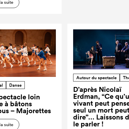
la suite
Autour du spectacle
Th
al
Danse
D’après Nicolaï
Erdman, “Ce qu’
pectacle loin
vivant peut pense
re à bâtons
seul un mort peut
us – Majorettes
dire”… Laissons 
le parler !
la suite