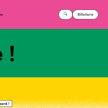
es
Billetterie
 !
bord !