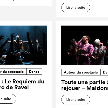
Lire la suite
r du spectacle
Danse
Autour du spectacle
Da
 : Le Requiem du
Toute une partie 
ro de Ravel
rejouer – Maldon
la suite
Lire la suite