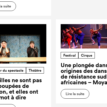
la suite
Festival
Cirque
Une plongée dans
origines des dan
r du spectacle
Théâtre
de résistance sud
illes ne sont pas
africaines – Moy
poupées de
on, et elles ont
Lire la suite
 mot à dire