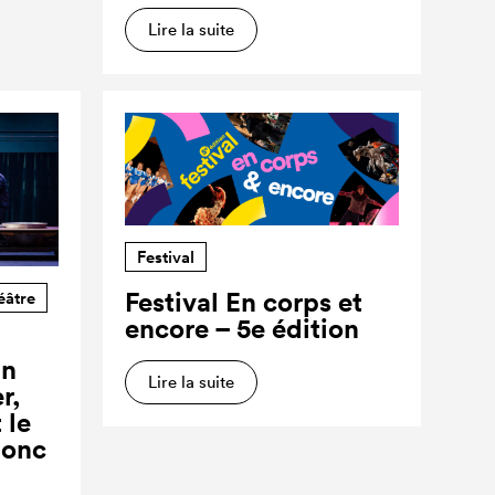
Lire la suite
Festival
Festival En corps et
éâtre
encore – 5e édition
un
Lire la suite
r,
 le
donc