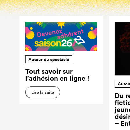
Autour du spectacle
Tout savoir sur
l’adhésion en ligne !
Autou
Lire la suite
Du ré
ficti
jeun
dési
– En