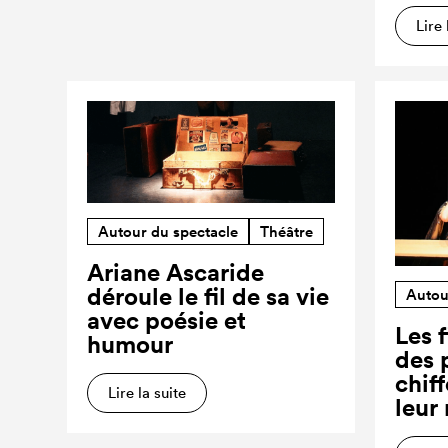
Lire 
Autour du spectacle
Théâtre
Ariane Ascaride
déroule le fil de sa vie
Autou
avec poésie et
Les f
humour
des 
chiff
Lire la suite
leur