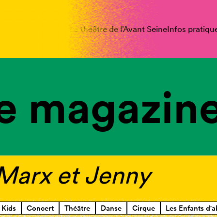
spectacles
Vous êtes
Le théâtre de l’Avant Seine
Infos pratiqu
e magazine
 Marx et Jenny
Kids
Concert
Théâtre
Danse
Cirque
Les Enfants d'a