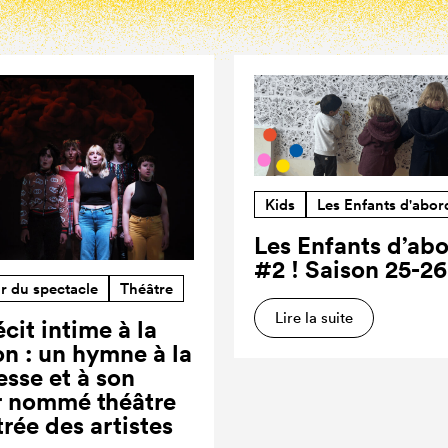
Kids
Les Enfants d'abor
Les Enfants d’ab
#2 ! Saison 25-26
r du spectacle
Théâtre
Lire la suite
cit intime à la
on : un hymne à la
esse et à son
r nommé théâtre
trée des artistes