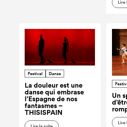
Lire 
Festival
Danse
Festiv
La douleur est une
danse qui embrase
Un s
l’Espagne de nos
d’êt
fantasmes –
romp
THISISPAIN
Lire 
Lire la suite