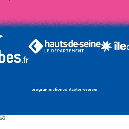
programmation
contacter
réserver