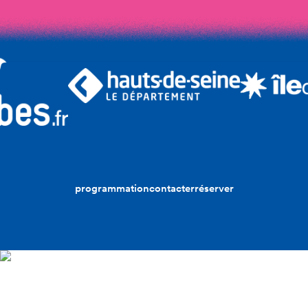
programmation
contacter
réserver