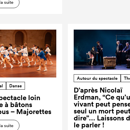
la suite
Autour du spectacle
Th
al
Danse
D’après Nicolaï
Erdman, “Ce qu’
pectacle loin
vivant peut pense
re à bâtons
seul un mort peut
us – Majorettes
dire”… Laissons 
le parler !
la suite