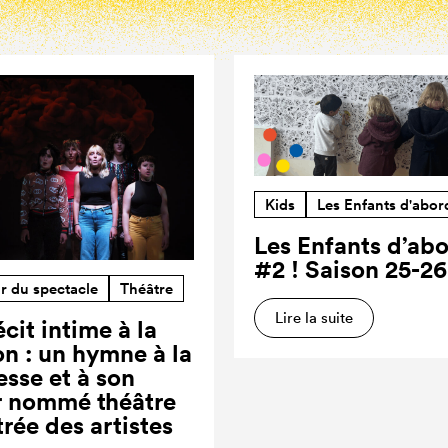
Kids
Les Enfants d'abor
Les Enfants d’ab
#2 ! Saison 25-26
r du spectacle
Théâtre
Lire la suite
cit intime à la
on : un hymne à la
esse et à son
r nommé théâtre
trée des artistes