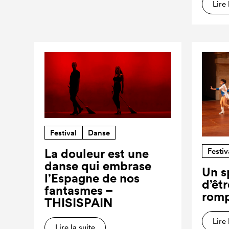
Lire 
Festival
Danse
Festiv
La douleur est une
danse qui embrase
Un s
l’Espagne de nos
d’êt
fantasmes –
romp
THISISPAIN
Lire 
Lire la suite