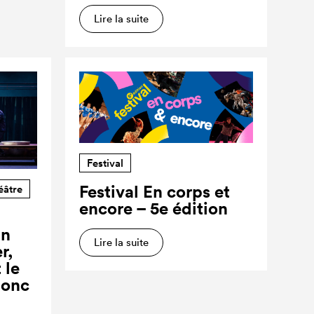
Lire la suite
Festival
Festival En corps et
éâtre
encore – 5e édition
un
Lire la suite
r,
 le
donc