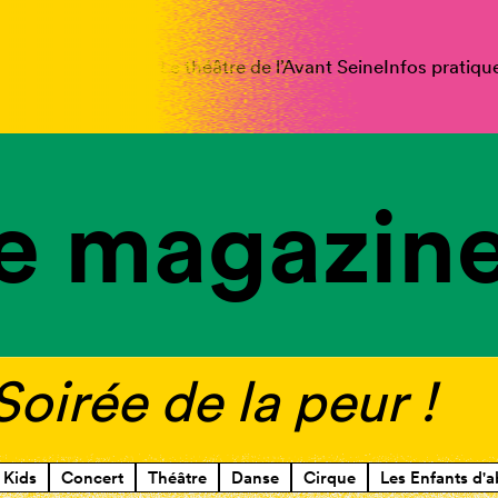
spectacles
Vous êtes
Le théâtre de l’Avant Seine
Infos pratiqu
e magazine
Soirée de la peur !
Kids
Concert
Théâtre
Danse
Cirque
Les Enfants d'a