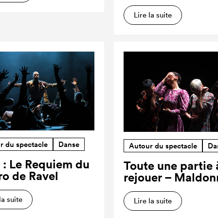
Lire la suite
r du spectacle
Danse
Autour du spectacle
Da
 : Le Requiem du
Toute une partie 
ro de Ravel
rejouer – Maldon
la suite
Lire la suite