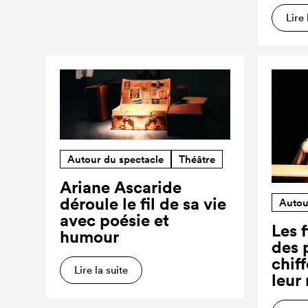
Lire 
Autour du spectacle
Théâtre
Ariane Ascaride
déroule le fil de sa vie
Autou
avec poésie et
Les f
humour
des 
chiff
Lire la suite
leur