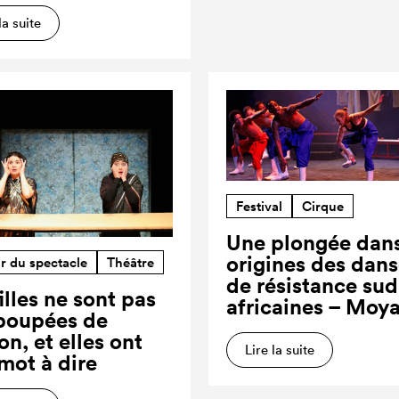
la suite
Festival
Cirque
Une plongée dans
origines des dan
r du spectacle
Théâtre
de résistance sud
illes ne sont pas
africaines – Moy
poupées de
on, et elles ont
Lire la suite
 mot à dire