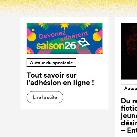
Autour du spectacle
Tout savoir sur
l’adhésion en ligne !
Autou
Lire la suite
Du ré
ficti
jeun
dési
– En