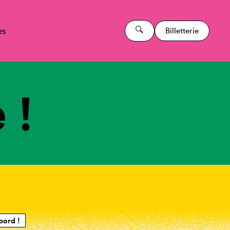
es
Billetterie
 !
bord !