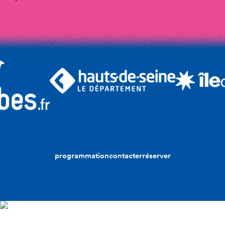
programmation
contacter
réserver