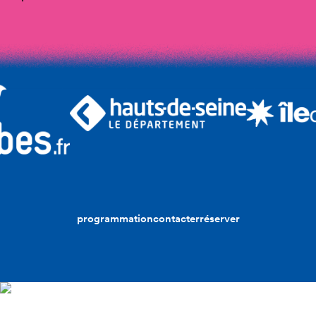
programmation
contacter
réserver