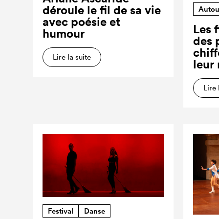
déroule le fil de sa vie
Autou
avec poésie et
Les f
humour
des 
chiff
Lire la suite
leur
Lire 
Festival
Danse