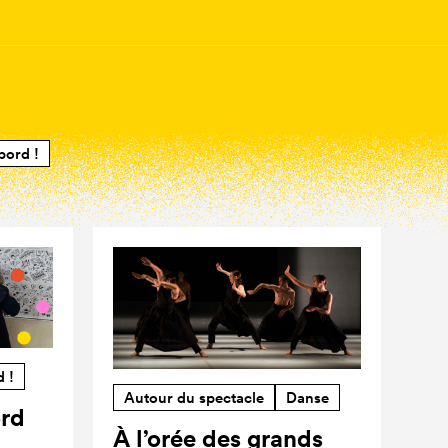
bord !
d !
Autour du spectacle
Danse
ord
À l’orée des grands