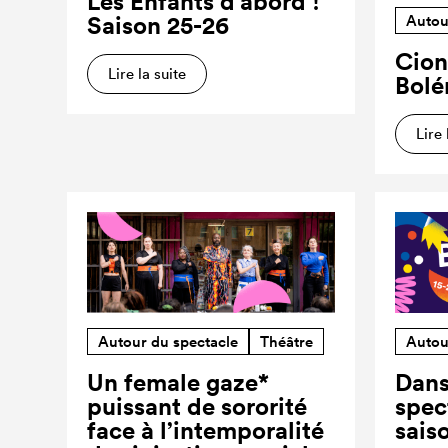
Les Enfants d’abord !
Saison 25-26
Autou
Cion
Lire la suite
Bolé
Lire 
Autour du spectacle
Théâtre
Autou
Un female gaze*
Dans
puissant de sororité
spec
face à l’intemporalité
sais