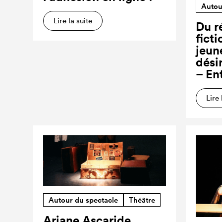
Autou
Lire la suite
Du ré
ficti
jeun
dési
– En
Lire 
Autour du spectacle
Théâtre
Ariane Ascaride