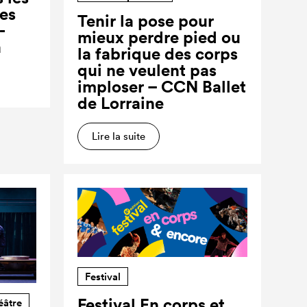
ses
Tenir la pose pour
-
mieux perdre pied ou
a
la fabrique des corps
qui ne veulent pas
imploser – CCN Ballet
de Lorraine
Lire la suite
Festival
Festival En corps et
éâtre