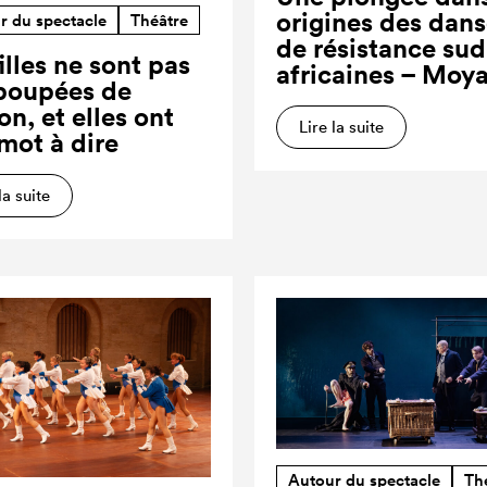
origines des dan
r du spectacle
Théâtre
de résistance sud
illes ne sont pas
africaines – Moy
poupées de
on, et elles ont
Lire la suite
 mot à dire
la suite
Autour du spectacle
Th