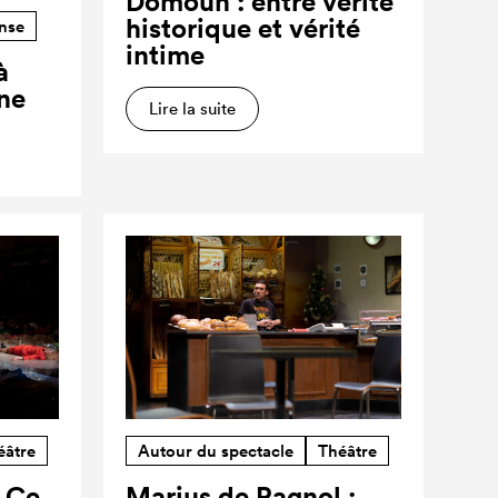
Domoun : entre vérité
historique et vérité
nse
intime
à
ne
Lire la suite
éâtre
Autour du spectacle
Théâtre
? Ce
Marius de Pagnol :