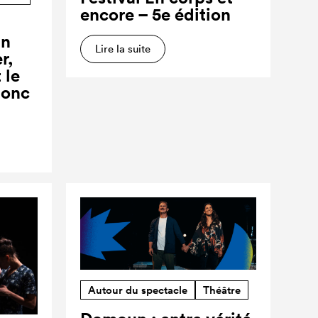
encore – 5e édition
un
Lire la suite
r,
 le
donc
Autour du spectacle
Théâtre