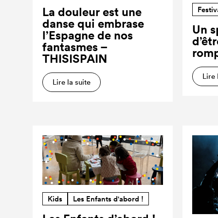
Festiv
La douleur est une
danse qui embrase
Un s
l’Espagne de nos
d’êt
fantasmes –
romp
THISISPAIN
Lire 
Lire la suite
Kids
Les Enfants d'abord !