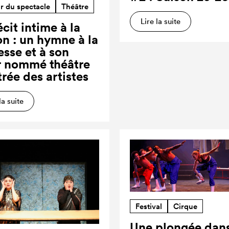
r du spectacle
Théâtre
Lire la suite
cit intime à la
on : un hymne à la
esse et à son
r nommé théâtre
trée des artistes
la suite
Festival
Cirque
Une plongée dans