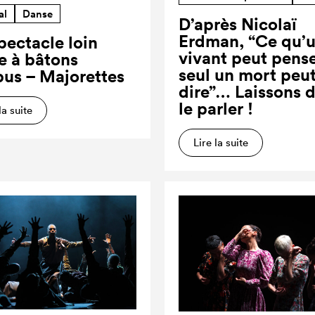
al
Danse
D’après Nicolaï
Erdman, “Ce qu’
pectacle loin
vivant peut pense
re à bâtons
seul un mort peut
us – Majorettes
dire”… Laissons 
le parler !
la suite
Lire la suite