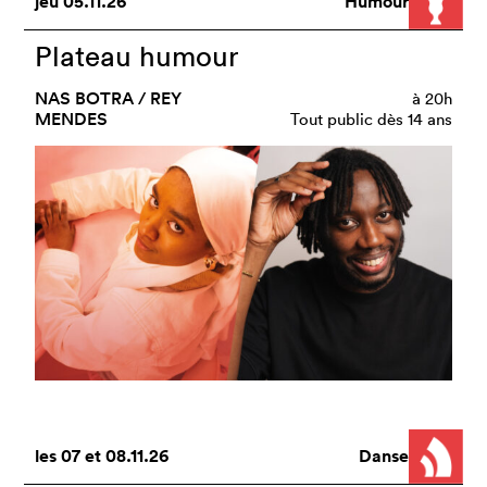
jeu
05.11.26
Humour
Plateau humour
NAS BOTRA / REY
à
20h
MENDES
Tout public dès 14 ans
les
07
et
08.11.26
Danse